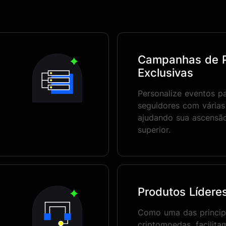
Campanhas de 
Exclusivas
Personalize eventos p
seguidores com vária
ajudando sua ascensã
superior.
Produtos Líderes
Como uma das principa
criptomoedas, facilit