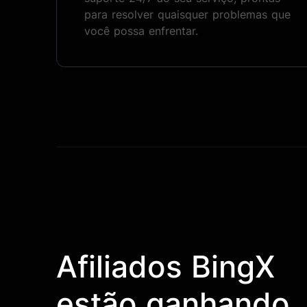
para resolver quaisquer problemas que
você possa enfrentar.
Afiliados BingX
estão ganhando