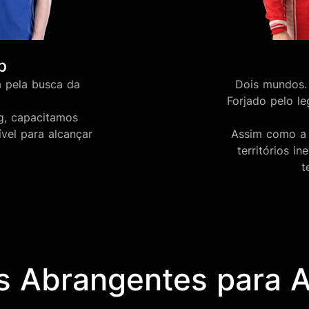
b
 pela busca da
Dois mundos. 
Forjado pelo l
g, capacitamos
vel para alcançar
Assim como a 
territórios i
t
s Abrangentes para A