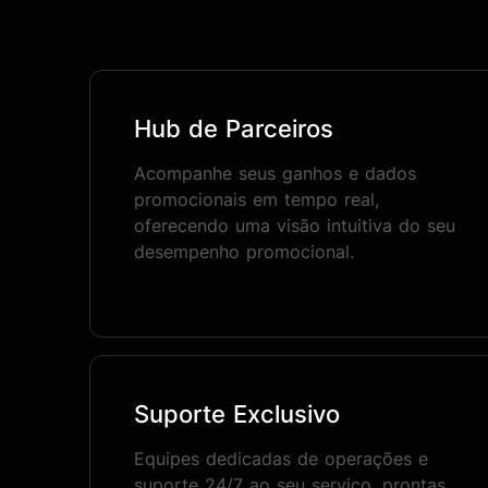
Hub de Parceiros
Acompanhe seus ganhos e dados
promocionais em tempo real,
oferecendo uma visão intuitiva do seu
desempenho promocional.
Suporte Exclusivo
Equipes dedicadas de operações e
suporte 24/7 ao seu serviço, prontas