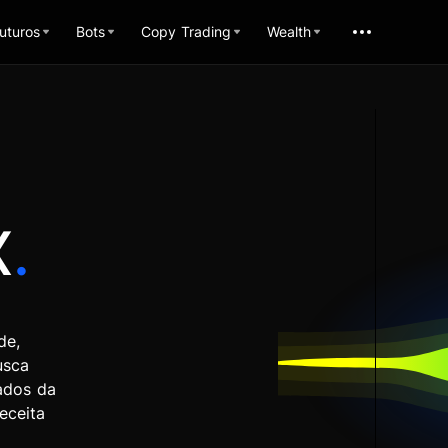
uturos
Bots
Copy Trading
Wealth
X
.
de,
usca
iados da
eceita