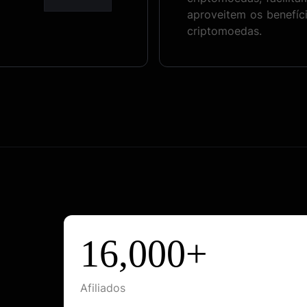
aproveitem os benefíc
criptomoedas.
16,000+
Afiliados