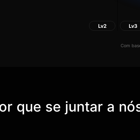
Lv2
Lv3
Com base
or que se juntar a nó