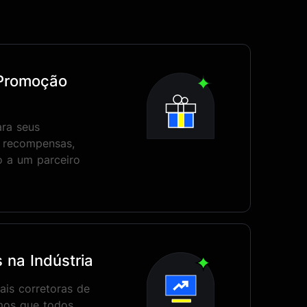
Promoção
ara seus
s recompensas,
o a um parceiro
 na Indústria
is corretoras de
amos que todos