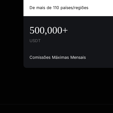
De mais de 110 países/regiões
500,000+
USDT
Comissões Máximas Mensais