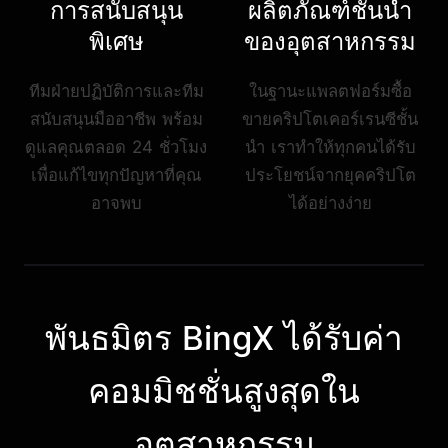
การสนับสนุน
ผลิตภัณฑ์ชั้นนำ
พิเศษ
ของอุตสาหกรรม
ทีมฝ่ายปฏิบัติการและทีม
ในฐานะแพลตฟอร์มซื้อ
สนับสนุนมืออาชีพ พร้อม
ขายคริปโตเคอร์เรนซีชั้น
ดูแลคุณตลอด 24 ชั่วโมง
นำ เราทำให้ทุกคนได้รับ
เพื่อแก้ไขทุกปัญหาที่คุณ
ประโยชน์จากยุคคริปโต
อาจพบ
ได้อย่างง่าย
พันธมิตร BingX ได้รับค่า
คอมมิชชั่นสูงสุดใน
อุตสาหกรรม