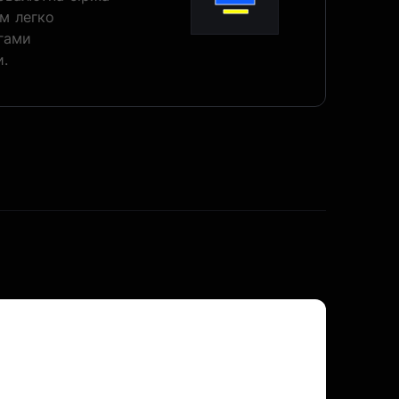
м легко
гами
и.