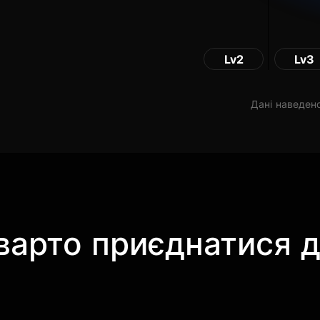
Lv2
Lv3
Дані наведено
варто приєднатися д