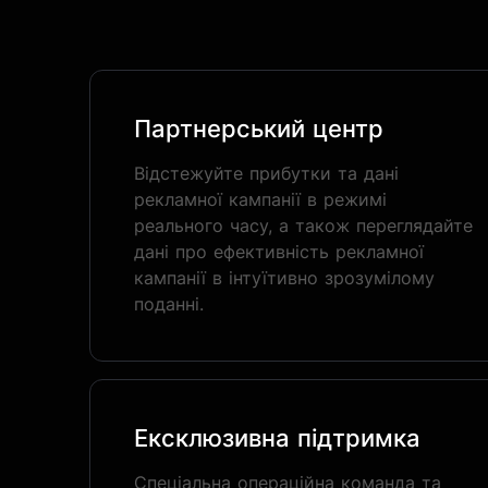
Партнерський центр
Відстежуйте прибутки та дані
рекламної кампанії в режимі
реального часу, а також переглядайте
дані про ефективність рекламної
кампанії в інтуїтивно зрозумілому
поданні.
Ексклюзивна підтримка
Спеціальна операційна команда та