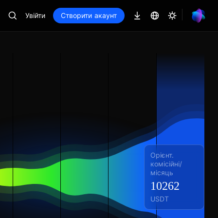
Увійти
Створити акаунт
Орієнт.
комісійні/
місяць
10262
USDT