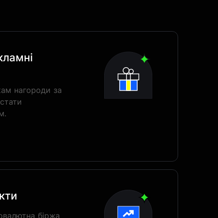
кламні
кам нагороди за
 стати
м.
кти
овалютна біржа