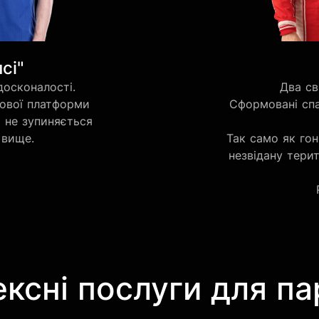
сі"
досконалості.
Два св
гової платформи
Сформовані спа
 не зупиняється
 вище.
Так само як гон
незвідану терит
ксні послуги для па