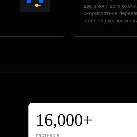
дає змогу всім охочи
скористатися перева
криптовалютної епох
16,000+
партнерів