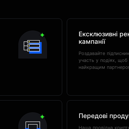
Ексклюзивні ре
кампанії
Роздавайте підписни
участь у подіях, щоб
найкращим партнеро
Передові проду
Наша провідна крипт