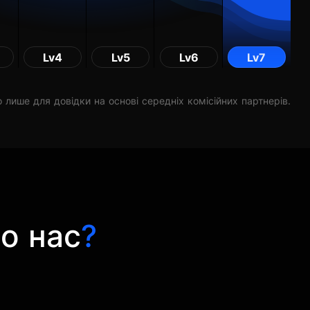
Lv4
Lv5
Lv6
Lv7
 лише для довідки на основі середніх комісійних партнерів.
о нас
?