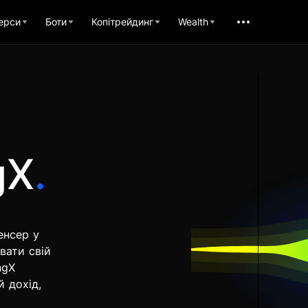
ерси
Боти
Копітрейдинг
Wealth
gX
.
енсер у
вати свій
ngX
й дохід,