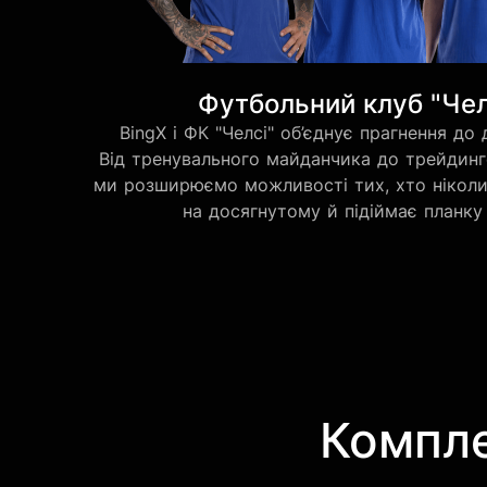
Футбольний клуб "Чел
BingX і ФК "Челсі" об’єднує прагнення до 
Від тренувального майданчика до трейдин
ми розширюємо можливості тих, хто ніколи
на досягнутому й підіймає планку
Компле