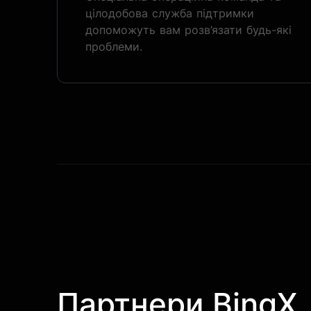
цілодобова служба підтримки
допоможуть вам розв’язати будь-які
проблеми.
Партнери BingX