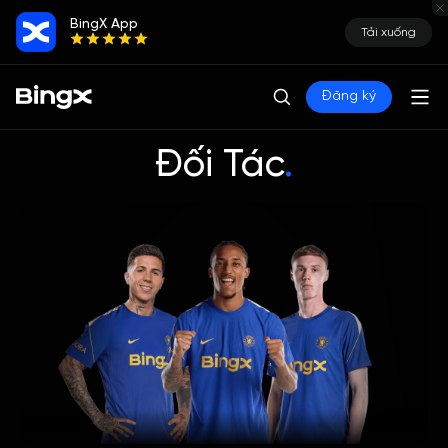
BingX App
Tải xuống
Đăng ký
Đối Tác
.