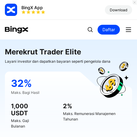
BingX App
Download
Daftar
Merekrut Trader Elite
Layani investor dan dapatkan bayaran seperti pengelola dana
32%
Maks. Bagi Hasil
1,000
2%
USDT
Maks. Remunerasi Manajemen
Tahunan
Maks. Gaji
Bulanan