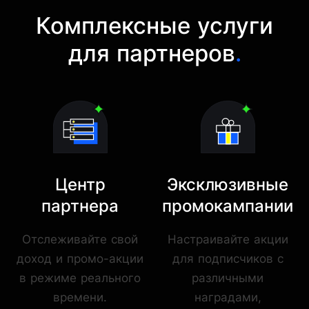
Комплексные услуги
для партнеров
.
Центр
Эксклюзивные
партнера
промокампании
Отслеживайте свой
Настраивайте акции
доход и промо-акции
для подписчиков с
в режиме реального
различными
времени.
наградами,