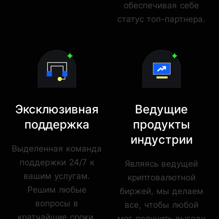
обеспечивая себе
статус топ-партнера.
Эксклюзивная
Ведущие
поддержка
продукты
индустрии
Выделенная команда
поддержки 24/7 к
Являясь ведущей
вашим услугам.
криптовалютной
Решим любые
биржей, мы делаем
вопросы в
все, чтобы любой
кратчайшие сроки.
мог получить выгоду