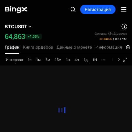
Регистрация
BTCUSDT
Финанс. (8ч.)/расчет
64,863
+1.05%
0.0005%
/
00:17:45
График
Книга ордеров
Данные о монете
Информация
Интервал
1с
1м
5м
15м
1ч
4ч
1д
1Н