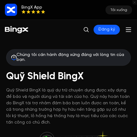
BingX App
Tải xuống
Đăng ký
Chúng tôi cần hành động xứng đáng với lòng tin của
bạn.
Quỹ Shield BingX
Quỹ Shield BingX là quỹ dự trữ chuyên dụng được xây dựng
để bảo vệ người dùng và tài sản của họ. Quỹ này hoàn toàn
do BingX tài trợ nhằm đảm bảo bạn luôn được an toàn, kể
cả trong những trường hợp hy hữu nền tảng gặp sự cố như
lỗi kỹ thuật, lỗ hổng hệ thống hay là mục tiêu của các cuộc
tấn công có chủ đích.