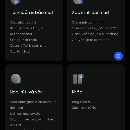
Tài khoản & bảo mật
Xác minh danh tính
Cập nhật số điện
Xác minh danh tính
thoại/email/Google
Câu hỏi thường gặp về KYC
Authenticator
Cách khắc phục KYC thất bại
Đặt lại mật khẩu
Chuyển giao danh tính
Quản lý Tài khoản phụ
Xóa tài khoản
Nạp, rút, và vốn
Khác
Khôi phục giao dịch nạp/rút
BingX Verify
thất bại
Xuất sao kê/lệnh
Lịch sử mua crypto
Quy định về xử lý lệnh khiếu
nại P2P