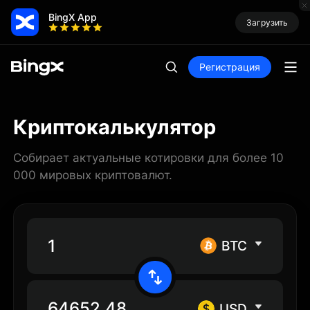
BingX App
Загрузить
Регистрация
Криптокалькулятор
Собирает актуальные котировки для более 10
000 мировых криптовалют.
BTC
USD